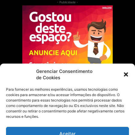
- Publicidade -
Gerenciar Consentimento
de Cookies
Para fornecer as melhores experiências, usamos tecnologias como
cookies para armazenar e/ou acessar informações do dispositivo. O
Escolha do Editor
consentimento para essas tecnologias nos permitirá processar dados
como comportamento de navegação ou IDs exclusivos neste site. Não
Justiça Itinerante garante regularização
consentir ou retirar o consentimento pode afetar negativamente certos
fundiária e casamento comunitário para
recursos e funções.
famílias em Portel
21 de maio de 2026
Aceitar